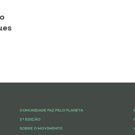
o
Faz pelo Planeta
Como funciona
Partici
ues
COMUNIDADE FAZ PELO PLANETA
3.ª EDIÇÃO
SOBRE O MOVIMENTO