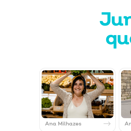
Jun
qu
Ana Milhazes
A