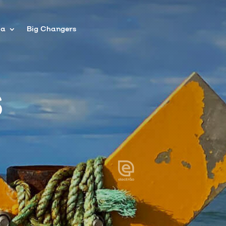
pa
Big Changers
S