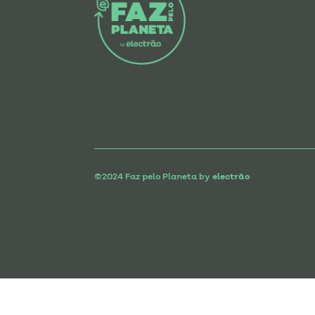
n
k
p
©2024 Faz pelo Planeta by
electrão