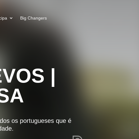
cipa
Big Changers
VOS |
SA
odos os portugueses que é
dade.