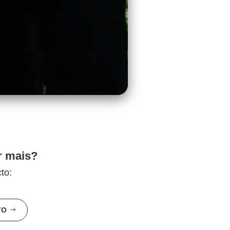
r mais?
to:
TO