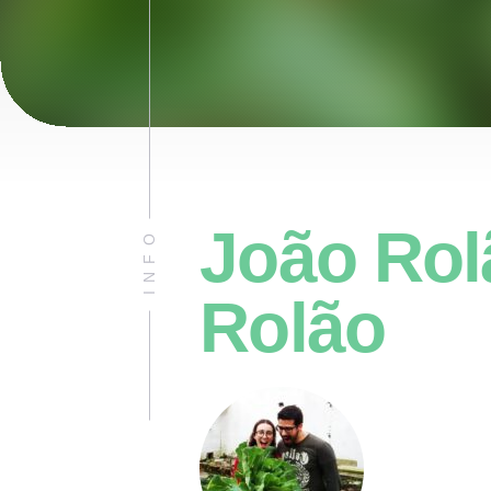
João Rol
INFO
Rolão