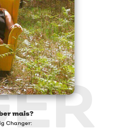
GER
ber mais?
ig Changer: