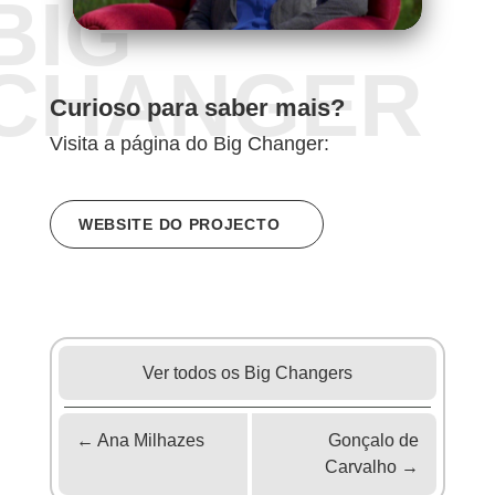
BIG
CHANGER
Curioso para saber mais?
Visita a página do Big Changer:
WEBSITE DO PROJECTO
Ver todos os Big Changers
←
Ana Milhazes
Gonçalo de
Carvalho
→