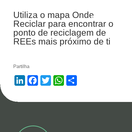
Utiliza o mapa Onde
Reciclar para encontrar o
ponto de reciclagem de
REEs mais próximo de ti
Partilha
L
F
T
W
S
i
a
w
h
h
n
c
i
a
a
k
e
t
t
r
e
b
t
s
e