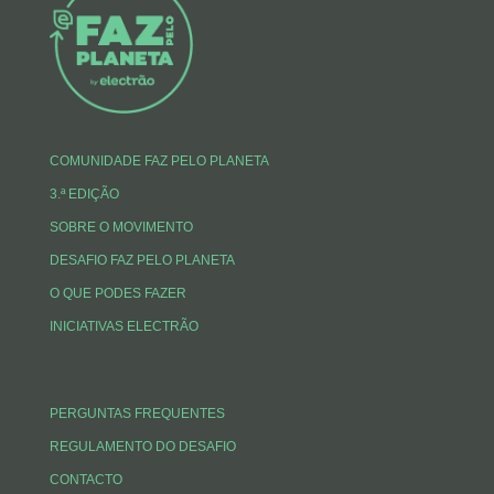
d
o
e
A
I
o
r
p
n
k
p
COMUNIDADE FAZ PELO PLANETA
3.ª EDIÇÃO
SOBRE O MOVIMENTO
DESAFIO FAZ PELO PLANETA
O QUE PODES FAZER
INICIATIVAS ELECTRÃO
PERGUNTAS FREQUENTES
REGULAMENTO DO DESAFIO
CONTACTO