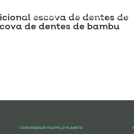
dicional escova de dentes de
Faz pelo Planeta
Como funciona
Partici
scova de dentes de bambu
COMUNIDADE FAZ PELO PLANETA