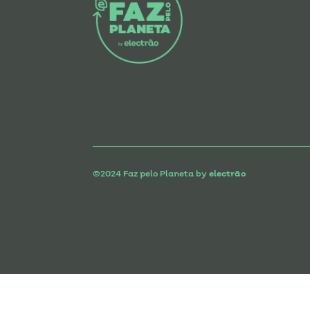
n
k
p
©2024 Faz pelo Planeta by
electrão