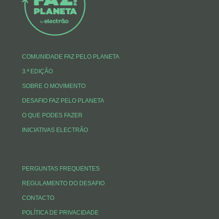
I
o
r
p
n
k
p
COMUNIDADE FAZ PELO PLANETA
3.ª EDIÇÃO
SOBRE O MOVIMENTO
DESAFIO FAZ PELO PLANETA
O QUE PODES FAZER
INICIATIVAS ELECTRÃO
PERGUNTAS FREQUENTES
REGULAMENTO DO DESAFIO
CONTACTO
POLÍTICA DE PRIVACIDADE