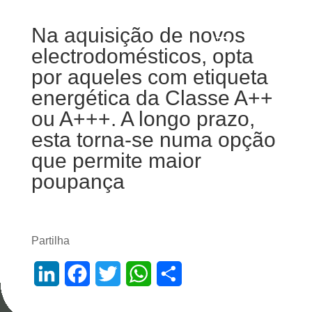
Na aquisição de novos
electrodomésticos, opta
por aqueles com etiqueta
energética da Classe A++
ou A+++. A longo prazo,
esta torna-se numa opção
que permite maior
poupança
Partilha
L
F
T
W
S
i
a
w
h
h