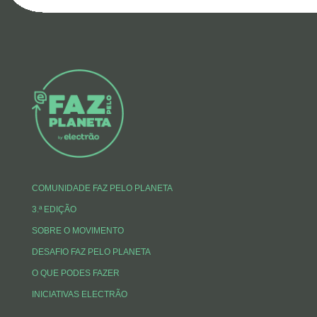
n
c
i
a
a
k
e
t
t
r
e
b
t
s
e
d
o
e
A
I
o
r
p
n
k
p
COMUNIDADE FAZ PELO PLANETA
3.ª EDIÇÃO
SOBRE O MOVIMENTO
DESAFIO FAZ PELO PLANETA
O QUE PODES FAZER
INICIATIVAS ELECTRÃO